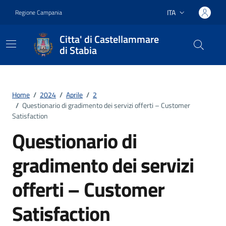
Vai ai contenuti
Vai al footer
ITA
Regione Campania
Lingua attiva:
Citta' di Castellammare
di Stabia
Home
/
2024
/
Aprile
/
2
/
Questionario di gradimento dei servizi offerti – Customer
Satisfaction
Questionario di
gradimento dei servizi
offerti – Customer
Satisfaction