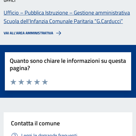
UFFICI
Ufficio – Pubblica Istruzione – Gestione amministrativa
Scuola dell’Infanzia Comunale Paritaria “G.Carducci”
VAI ALL’AREA AMMINISTRATIVA
Quanto sono chiare le informazioni su questa
pagina?
Valuta 1 stelle su 5
Valuta 2 stelle su 5
Valuta 3 stelle su 5
Valuta 4 stelle su 5
Valuta 5 stelle su 5
Contatta il comune
Leggi le domande frequenti