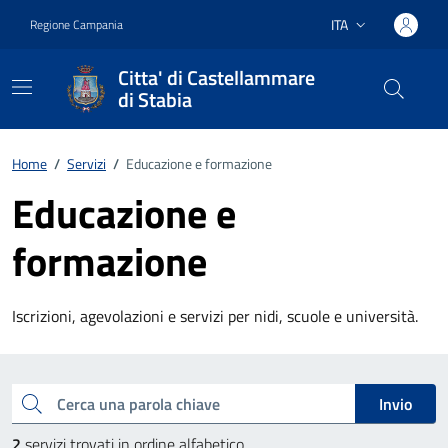
Vai ai contenuti
Vai al footer
ITA
Regione Campania
Lingua attiva:
Citta' di Castellammare
di Stabia
Home
/
Servizi
/
Educazione e formazione
Educazione e
formazione
Iscrizioni, agevolazioni e servizi per nidi, scuole e università.
Esplora tutti i servizi
Cerca una parola chiave
Invio
2
servizi trovati in ordine alfabetico