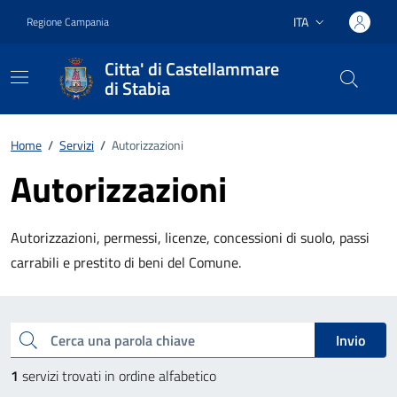
Vai ai contenuti
Vai al footer
ITA
Regione Campania
Lingua attiva:
Citta' di Castellammare
di Stabia
Home
/
Servizi
/
Autorizzazioni
Autorizzazioni
Autorizzazioni, permessi, licenze, concessioni di suolo, passi
carrabili e prestito di beni del Comune.
Esplora tutti i servizi
Cerca una parola chiave
Invio
1
servizi trovati in ordine alfabetico