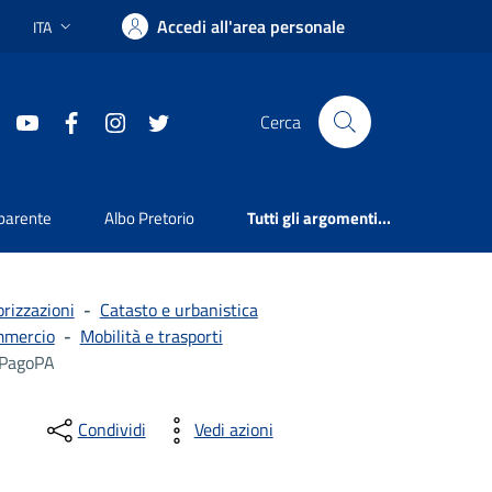
Accedi all'area personale
ITA
Lingua attiva:
youtube
facebook
instagram
twitter
Cerca
parente
Albo Pretorio
Tutti gli argomenti...
rizzazioni
-
Catasto e urbanistica
mmercio
-
Mobilità e trasporti
PagoPA
Condividi
Vedi azioni