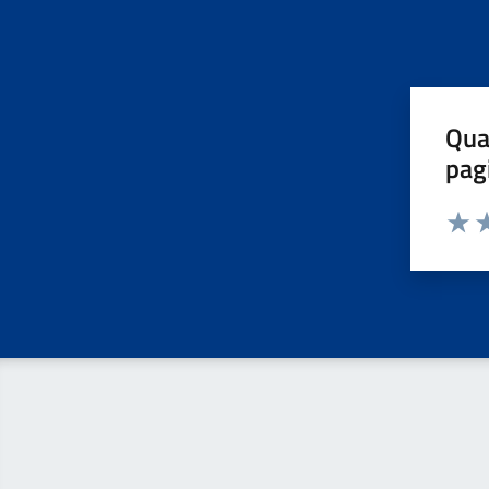
Qua
pag
Valut
Va