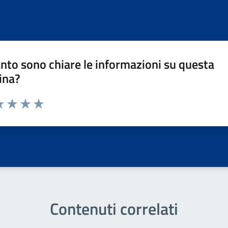
nto sono chiare le informazioni su questa
ina?
a 1 stelle su 5
luta 2 stelle su 5
Valuta 3 stelle su 5
Valuta 4 stelle su 5
Valuta 5 stelle su 5
Contenuti correlati