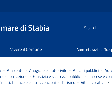
mmare di Stabia
Seguici su:
Vivere il Comune
Amministrazione Tras
a
-
Ambiente
-
Anagrafe e stato civile
-
Appalti pubblici
-
Auto
ne e formazione
-
Giustizia e sicurezza pubblica
-
Imprese e co
Tributi, finanze e contravvenzioni
-
Turismo
-
Vita lavorativa
/