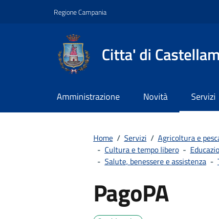
Vai ai contenuti
Vai al footer
Regione Campania
Citta' di Castella
Amministrazione
Novità
Servizi
Home
/
Servizi
/
Agricoltura e pesc
-
Cultura e tempo libero
-
Educazio
-
Salute, benessere e assistenza
-
PagoPA