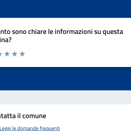
nto sono chiare le informazioni su questa
ina?
a 1 stelle su 5
luta 2 stelle su 5
Valuta 3 stelle su 5
Valuta 4 stelle su 5
Valuta 5 stelle su 5
tatta il comune
Leggi le domande frequenti