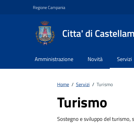
Vai ai contenuti
Vai al footer
Regione Campania
Citta' di Castella
Amministrazione
Novità
Servizi
Home
/
Servizi
/
Turismo
Turismo
Sostegno e sviluppo del turismo, st