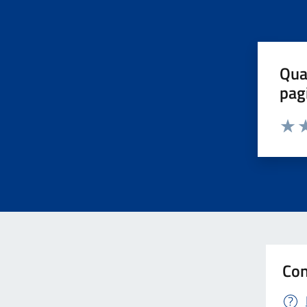
Qua
pag
Valut
Va
Con