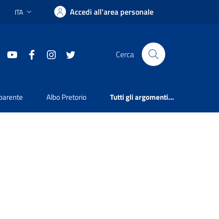
Accedi all'area personale
ITA
Lingua attiva:
youtube
facebook
instagram
twitter
Cerca
parente
Albo Pretorio
Tutti gli argomenti...