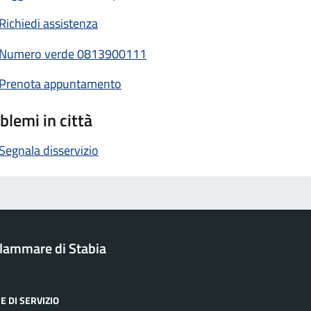
Richiedi assistenza
Numero verde 0813900111
Prenota appuntamento
blemi in città
Segnala disservizio
ellammare di Stabia
E DI SERVIZIO