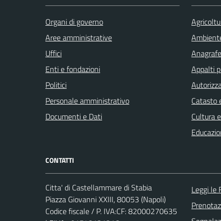
Organi di governo
Agricoltu
Aree amministrative
Ambient
Uffici
Anagrafe 
Enti e fondazioni
Appalti p
Politici
Autorizza
Personale amministrativo
Catasto e
Documenti e Dati
Cultura 
Educazio
CONTATTI
Citta' di Castellammare di Stabia
Leggi le
Piazza Giovanni XXIII, 80053 (Napoli)
Prenota
Codice fiscale / P. IVA:CF: 82000270635