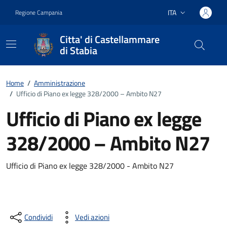
Vai ai contenuti
Vai al footer
ITA
Regione Campania
Lingua attiva:
Citta' di Castellammare
di Stabia
Home
/
Amministrazione
/
Ufficio di Piano ex legge 328/2000 – Ambito N27
Ufficio di Piano ex legge
328/2000 – Ambito N27
Ufficio di Piano ex legge 328/2000 - Ambito N27
Condividi
Vedi azioni