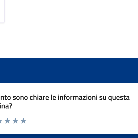
nto sono chiare le informazioni su questa
ina?
a 1 stelle su 5
luta 2 stelle su 5
Valuta 3 stelle su 5
Valuta 4 stelle su 5
Valuta 5 stelle su 5