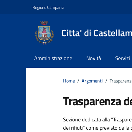
Vai ai contenuti
Vai al footer
Regione Campania
Citta' di Castella
Amministrazione
Novità
Servizi
Home
/
Argomenti
/
Trasparenza
Trasparenza dei
Dettagli dell
Sezione dedicata alla "Traspare
dei rifiuti" come previsto dall