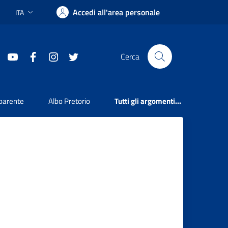
Accedi all'area personale
ITA
Lingua attiva:
youtube
facebook
instagram
twitter
Cerca
parente
Albo Pretorio
Tutti gli argomenti...