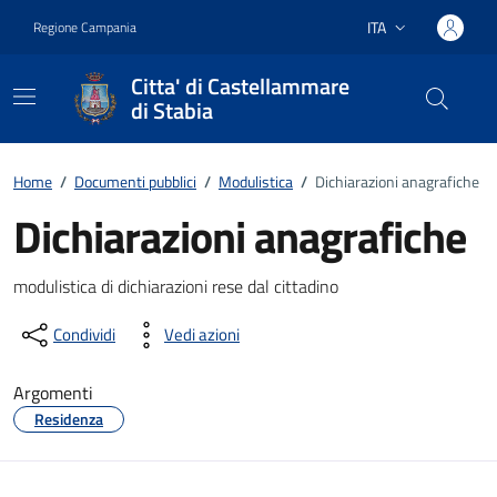
Vai ai contenuti
Vai al footer
ITA
Regione Campania
Lingua attiva:
Citta' di Castellammare
di Stabia
Home
/
Documenti pubblici
/
Modulistica
/
Dichiarazioni anagrafiche
Dichiarazioni anagrafiche
Dettagli del documento
modulistica di dichiarazioni rese dal cittadino
Condividi
Vedi azioni
Argomenti
Residenza