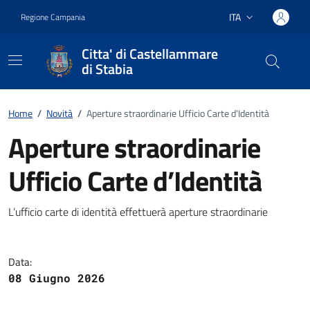
Vai ai contenuti
Vai al footer
ITA
Regione Campania
Lingua attiva:
Citta' di Castellammare
di Stabia
Home
/
Novità
/
Aperture straordinarie Ufficio Carte d’Identità
Aperture straordinarie
Ufficio Carte d’Identità
Dettagli della notizia
L’ufficio carte di identità effettuerà aperture straordinarie
Data:
08 Giugno 2026