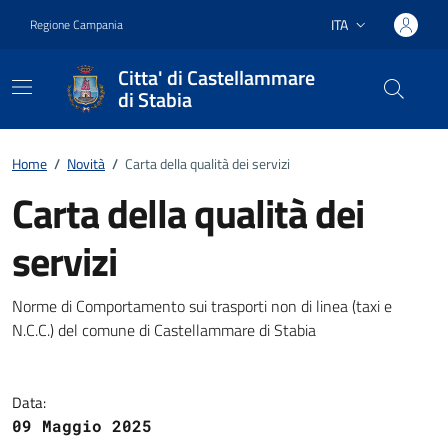
Vai ai contenuti
Vai al footer
ITA
Regione Campania
Lingua attiva:
Citta' di Castellammare
di Stabia
Home
/
Novità
/
Carta della qualità dei servizi
Carta della qualità dei
servizi
Dettagli della notizia
Norme di Comportamento sui trasporti non di linea (taxi e
N.C.C.) del comune di Castellammare di Stabia
Data:
09 Maggio 2025