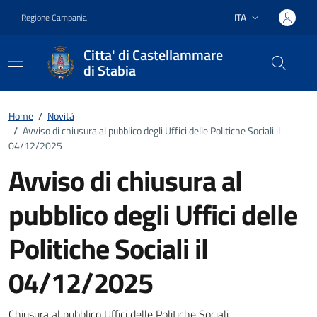
Vai ai contenuti
Vai al footer
ITA
Regione Campania
Lingua attiva:
Citta' di Castellammare
di Stabia
Home
/
Novità
/
Avviso di chiusura al pubblico degli Uffici delle Politiche Sociali il
04/12/2025
Avviso di chiusura al
pubblico degli Uffici delle
Politiche Sociali il
04/12/2025
Chiusura al pubblico Uffici delle Politiche Sociali