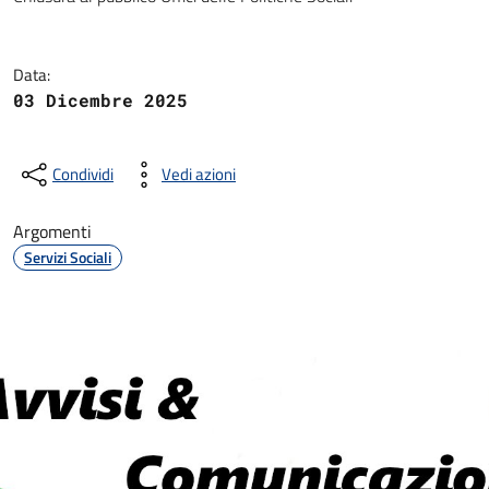
Dettagli della notizia
Data:
03 Dicembre 2025
Condividi
Vedi azioni
Argomenti
Servizi Sociali