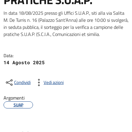
Dettagli della notizia
In data 18/08/2025 presso gli Uffici S.U.A.P., siti alla via Salita
M. De Turris n. 16 (Palazzo Sant'Anna) alle ore 10:00 si svolgerà,
in seduta pubblica, il sorteggio per la verifica a campione delle
pratiche S.U.A.P. (S.C.I.A., Comunicazioni et similia.
Data:
14 Agosto 2025
Condividi
Vedi azioni
Argomenti
SUAP