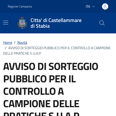
Vai ai contenuti
Vai al footer
ITA
Regione Campania
Lingua attiva:
Citta' di Castellammare
di Stabia
Home
/
Novità
/
AVVISO DI SORTEGGIO PUBBLICO PER IL CONTROLLO A CAMPIONE
DELLE PRATICHE S.U.A.P.
AVVISO DI SORTEGGIO
PUBBLICO PER IL
CONTROLLO A
CAMPIONE DELLE
PRATICHE S.U.A.P.