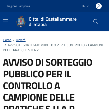
Vai ai contenuti
Vai al footer
ITA
Regione Campania
Lingua attiva:
Citta' di Castellammare
di Stabia
Home
/
Novità
/
AVVISO DI SORTEGGIO PUBBLICO PER IL CONTROLLO A CAMPIONE
DELLE PRATICHE S.U.A.P.
AVVISO DI SORTEGGIO
PUBBLICO PER IL
CONTROLLO A
CAMPIONE DELLE
PRATICHE S.U.A.P.