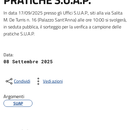
Dettagli della notizia
In data 17/09/2025 presso gli Uffici S.U.A.P., siti alla via Salita
M. De Turris n. 16 (Palazzo Sant'Anna) alle ore 10:00 si svolgerà,
in seduta pubblica, il sorteggio per la verifica a campione delle
pratiche S.U.A.P.
Data:
08 Settembre 2025
Condividi
Vedi azioni
Argomenti
SUAP