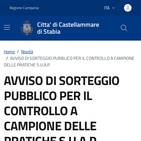
Vai ai contenuti
Vai al footer
ITA
Regione Campania
Lingua attiva:
Citta' di Castellammare
di Stabia
Home
/
Novità
/
AVVISO DI SORTEGGIO PUBBLICO PER IL CONTROLLO A CAMPIONE
DELLE PRATICHE S.U.A.P.
AVVISO DI SORTEGGIO
PUBBLICO PER IL
CONTROLLO A
CAMPIONE DELLE
PRATICHE S.U.A.P.