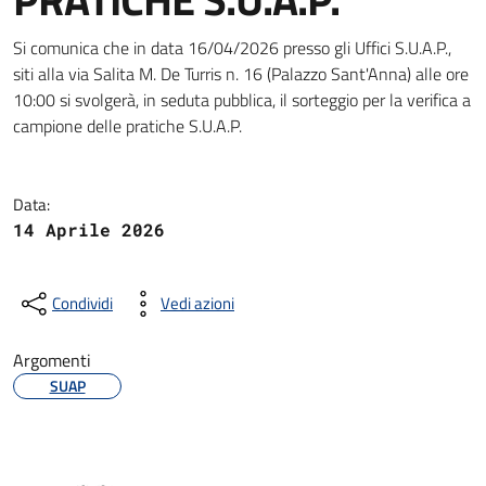
Dettagli della notizia
Si comunica che in data 16/04/2026 presso gli Uffici S.U.A.P.,
siti alla via Salita M. De Turris n. 16 (Palazzo Sant'Anna) alle ore
10:00 si svolgerà, in seduta pubblica, il sorteggio per la verifica a
campione delle pratiche S.U.A.P.
Data:
14 Aprile 2026
Condividi
Vedi azioni
Argomenti
SUAP