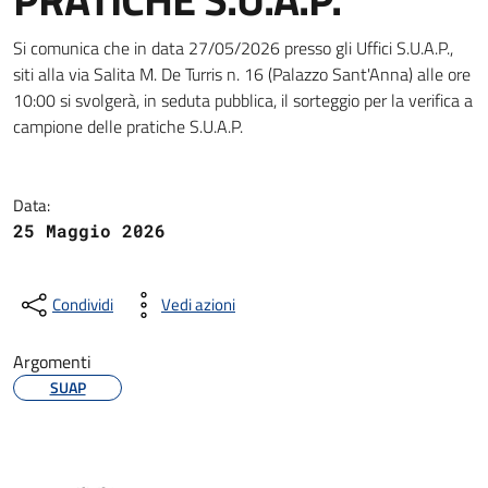
Dettagli della notizia
Si comunica che in data 27/05/2026 presso gli Uffici S.U.A.P.,
siti alla via Salita M. De Turris n. 16 (Palazzo Sant'Anna) alle ore
10:00 si svolgerà, in seduta pubblica, il sorteggio per la verifica a
campione delle pratiche S.U.A.P.
Data:
25 Maggio 2026
Condividi
Vedi azioni
Argomenti
SUAP