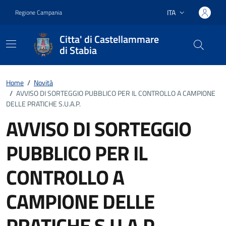
Vai ai contenuti
Vai al footer
ITA
Regione Campania
Lingua attiva:
Citta' di Castellammare
di Stabia
Home
/
Novità
/
AVVISO DI SORTEGGIO PUBBLICO PER IL CONTROLLO A CAMPIONE
DELLE PRATICHE S.U.A.P.
AVVISO DI SORTEGGIO
PUBBLICO PER IL
CONTROLLO A
CAMPIONE DELLE
PRATICHE S.U.A.P.