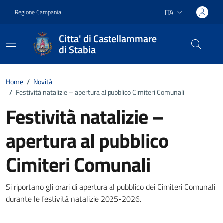
Vai ai contenuti
Vai al footer
ITA
Regione Campania
Lingua attiva:
Citta' di Castellammare
di Stabia
Home
/
Novità
/
Festività natalizie – apertura al pubblico Cimiteri Comunali
Festività natalizie –
apertura al pubblico
Cimiteri Comunali
Dettagli della notizia
Si riportano gli orari di apertura al pubblico dei Cimiteri Comunali
durante le festività natalizie 2025-2026.