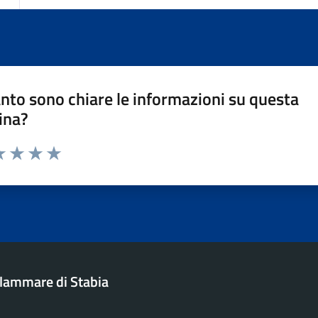
nto sono chiare le informazioni su questa
ina?
a 1 stelle su 5
luta 2 stelle su 5
Valuta 3 stelle su 5
Valuta 4 stelle su 5
Valuta 5 stelle su 5
ellammare di Stabia