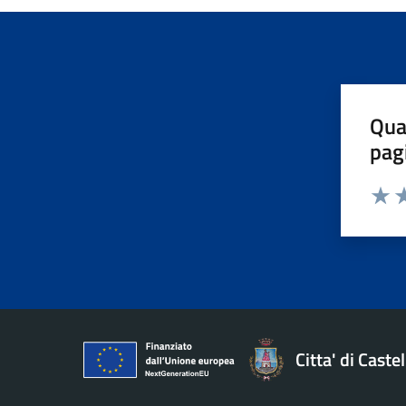
Qua
pag
Valut
Va
Citta' di Cast