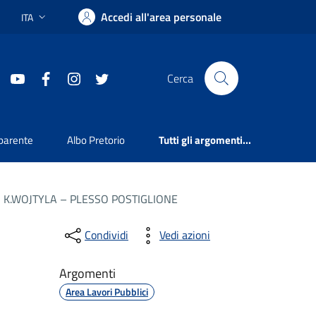
Accedi all'area personale
ITA
Lingua attiva:
youtube
facebook
instagram
twitter
Cerca
parente
Albo Pretorio
Tutti gli argomenti...
 K.WOJTYLA – PLESSO POSTIGLIONE
Condividi
Vedi azioni
Argomenti
Area Lavori Pubblici