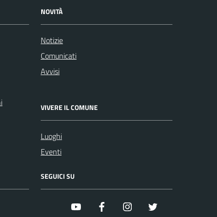
NOVITÀ
Notizie
Comunicati
Avvisi
i
VIVERE IL COMUNE
Luoghi
Eventi
SEGUICI SU
youtube
facebook
instagram
twitter