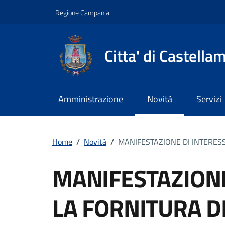
Vai ai contenuti
Vai al footer
Regione Campania
Citta' di Castella
Amministrazione
Novità
Servizi
Home
/
Novità
/
MANIFESTAZIONE DI INTERES
MANIFESTAZIONE
LA FORNITURA D