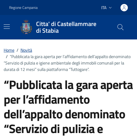
Vai ai contenuti
Vai al footer
ITA
Regione Campania
Lingua attiva:
Citta' di Castellammare
di Stabia
Home
/
Novità
/
“Pubblicata la gara aperta per l’affidamento dell’appalto denominato
“Servizio di pulizia e igiene ambientale degli immobili comunali per la
durata di 12 mesi” sulla piattaforma “Tuttogare”.
“Pubblicata la gara aperta
per l’affidamento
dell’appalto denominato
“Servizio di pulizia e