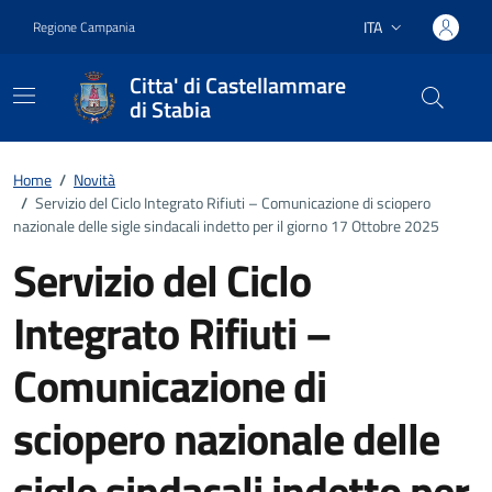
Vai ai contenuti
Vai al footer
ITA
Regione Campania
Lingua attiva:
Citta' di Castellammare
di Stabia
Home
/
Novità
/
Servizio del Ciclo Integrato Rifiuti – Comunicazione di sciopero
nazionale delle sigle sindacali indetto per il giorno 17 Ottobre 2025
Servizio del Ciclo
Integrato Rifiuti –
Comunicazione di
sciopero nazionale delle
sigle sindacali indetto per