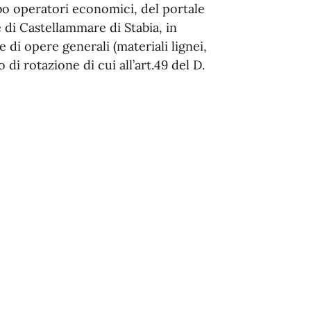
bo operatori eco
nomici
,
del
portale
di Castellammare di Stabia
,
in
e di opere generali
(materiali
lignei,
o di rotazione di cui all’art.49 del D.