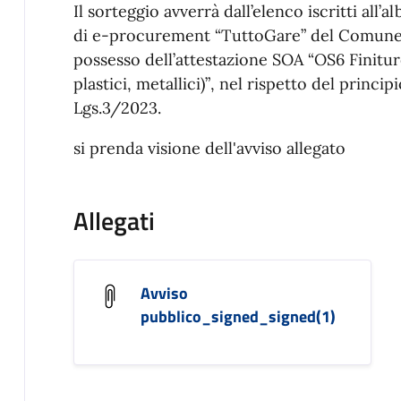
Il sorteggio avverrà dall’elenco
iscritti all’
al
di e
-
procurement
“
TuttoGare
” del
Comune 
possesso dell’attestazione
SOA
“OS6 Finitur
plas
tici, metallici)”
, nel rispetto del principi
Lgs.3/2023
.
si prenda visione dell'avviso allegato
Allegati
Avviso
pubblico_signed_signed(1)