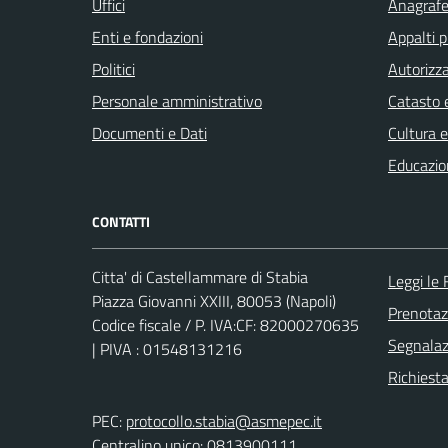
Uffici
Anagrafe 
Enti e fondazioni
Appalti p
Politici
Autorizza
Personale amministrativo
Catasto e
Documenti e Dati
Cultura 
Educazio
CONTATTI
Citta' di Castellammare di Stabia
Leggi le
Piazza Giovanni XXIII, 80053 (Napoli)
Prenota
Codice fiscale / P. IVA:CF: 82000270635
Segnalazi
| PIVA : 01548131216
Richiest
PEC:
protocollo.stabia@asmepec.it
Centralino unico: 0813900111