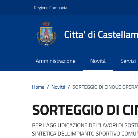
Vai ai contenuti
Vai al footer
Regione Campania
Citta' di Castella
Amministrazione
Novità
Servizi
Home
/
Novità
/
SORTEGGIO DI CINQUE OPERA
SORTEGGIO DI C
Dettagli della notizi
PER L’AGGIUDICAZIONE DEI “LAVORI DI SOS
SINTETICA DELL’IMPIANTO SPORTIVO COM