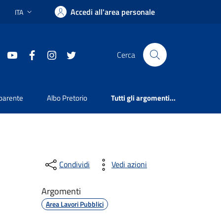
Accedi all'area personale
ITA
Lingua attiva:
youtube
facebook
instagram
twitter
Cerca
parente
Albo Pretorio
Tutti gli argomenti...
Condividi
Vedi azioni
Argomenti
Area Lavori Pubblici