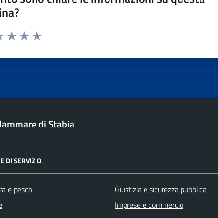
ina?
a 1 stelle su 5
luta 2 stelle su 5
Valuta 3 stelle su 5
Valuta 4 stelle su 5
Valuta 5 stelle su 5
ellammare di Stabia
E DI SERVIZIO
ra e pesca
Giustizia e sicurezza pubblica
e
Imprese e commercio