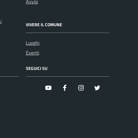
Avvisi
i
VIVERE IL COMUNE
Luoghi
Eventi
SEGUICI SU
youtube
facebook
instagram
twitter