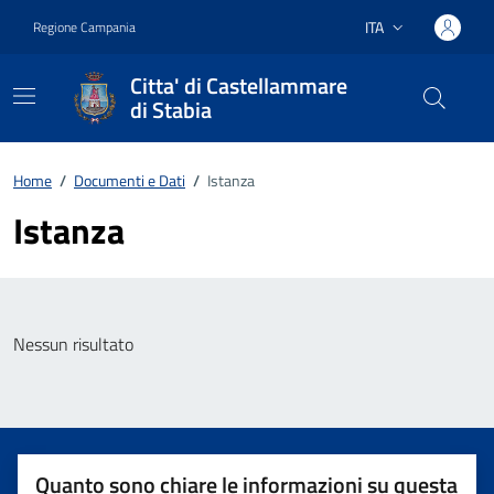
Vai ai contenuti
Vai al footer
ITA
Regione Campania
Lingua attiva:
Citta' di Castellammare
di Stabia
Home
/
Documenti e Dati
/
Istanza
Istanza
Nessun risultato
Quanto sono chiare le informazioni su questa