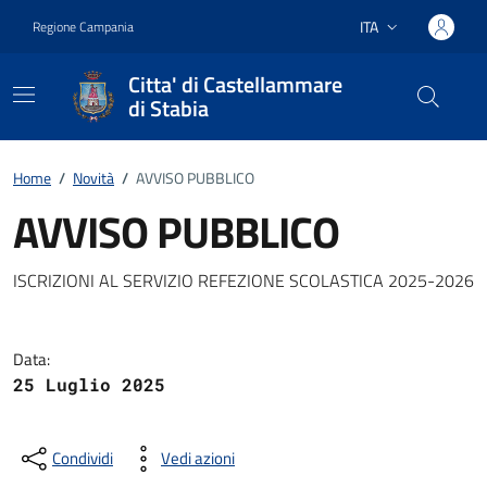
Vai ai contenuti
Vai al footer
ITA
Regione Campania
Lingua attiva:
Citta' di Castellammare
di Stabia
Home
/
Novità
/
AVVISO PUBBLICO
AVVISO PUBBLICO
Dettagli della notizia
ISCRIZIONI AL SERVIZIO REFEZIONE SCOLASTICA 2025-2026
Data:
25 Luglio 2025
Condividi
Vedi azioni