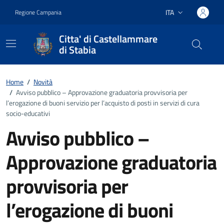
Vai ai contenuti
Vai al footer
ITA
Regione Campania
Lingua attiva:
Citta' di Castellammare
di Stabia
Home
/
Novità
/
Avviso pubblico – Approvazione graduatoria provvisoria per
l’erogazione di buoni servizio per l’acquisto di posti in servizi di cura
socio-educativi
Avviso pubblico –
Approvazione graduatoria
provvisoria per
l’erogazione di buoni