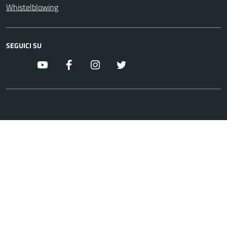
Whistelblowing
SEGUICI SU
youtube
facebook
instagram
twitter