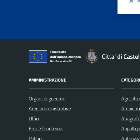
Valut
Va
Citta' di Cast
AMMINISTRAZIONE
CATEGORI
Organi di governo
Agricoltu
Aree amministrative
Ambient
Uffici
Anagrafe 
Enti e fondazioni
Appalti p
Politici
Autorizza