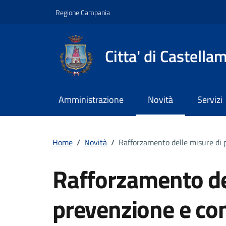
Vai ai contenuti
Vai al footer
Regione Campania
Citta' di Castella
Amministrazione
Novità
Servizi
Home
/
Novità
/
Rafforzamento delle misure di 
Rafforzamento de
prevenzione e co