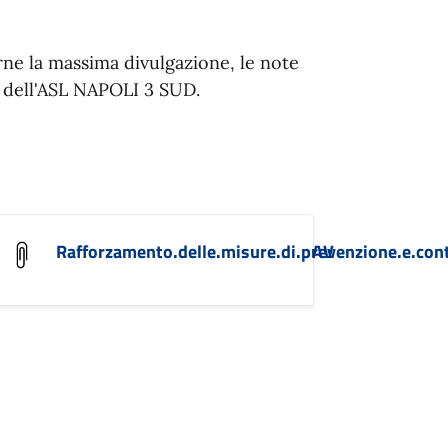
irne la massima divulgazione, le note
 dell'ASL NAPOLI 3 SUD.
nzione.e.contenimento.dell.epatite.A..HAV
Rafforzamento.delle.misure.di.prevenzione.e.con