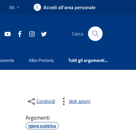
Accedi all'area personale
ITA
Lingua attiva:
youtube
facebook
instagram
twitter
Cerca
parente
Albo Pretorio
Tutti gli argomenti...
Condividi
Vedi azioni
Argomenti
Igiene pubblica