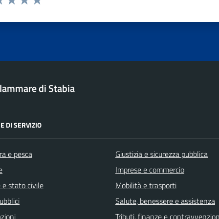
a 1 stelle su 5
luta 2 stelle su 5
Valuta 3 stelle su 5
Valuta 4 stelle su 5
Valuta 5 stelle su 5
ellammare di Stabia
E DI SERVIZIO
ra e pesca
Giustizia e sicurezza pubblica
e
Imprese e commercio
e stato civile
Mobilità e trasporti
ubblici
Salute, benessere e assistenza
zioni
Tributi, finanze e contravvenzion