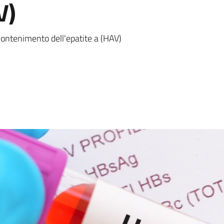
V)
a
ontenimento dell'epatite a (HAV)