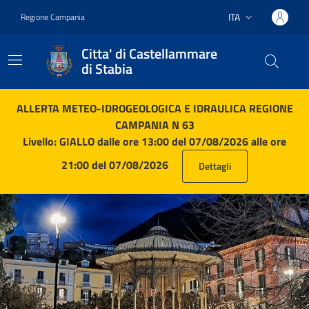
Vai ai contenuti
Vai al footer
ITA
Regione Campania
Lingua attiva:
Citta' di Castellammare
di Stabia
Citta' di Castellammare di S
Contenuti in evidenza
ALLERTA METEO-IDROGEOLOGICA E IDRAULICA REGIONE
CAMPANIA N 63
Livello: GIALLO dalle ore 13:00 del 07/08/2026 alle ore
21:00 del 07/08/2026
Dettagli